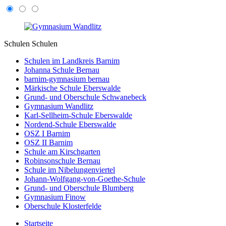
Schulen
Schulen
Schulen im Landkreis Barnim
Johanna Schule Bernau
barnim-gymnasium bernau
Märkische Schule Eberswalde
Grund- und Oberschule Schwanebeck
Gymnasium Wandlitz
Karl-Sellheim-Schule Eberswalde
Nordend-Schule Eberswalde
OSZ I Barnim
OSZ II Barnim
Schule am Kirschgarten
Robinsonschule Bernau
Schule im Nibelungenviertel
Johann-Wolfgang-von-Goethe-Schule
Grund- und Oberschule Blumberg
Gymnasium Finow
Oberschule Klosterfelde
Startseite