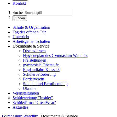
Kontakt
Suche
Finden
Schule & Organisation
Tag der offenen Tür
Unterricht
Arbeitsgemeinschaften
Dokumente & Service
Distanzlernen
Hygieneplan des Gymnasium Wandlitz
Freistellungen
gymnasiale Oberstufe
Englandfahrt Klasse 8
Schülerbeförderung
Förderverein
Studien und Berufberatung
Ukraine
Veranstaltungen
Schülerzeitung "Insider"
Schülerfirma "GreatWear"
Aktuelles
Gymnasium Wandlitz
Dokumente & Service