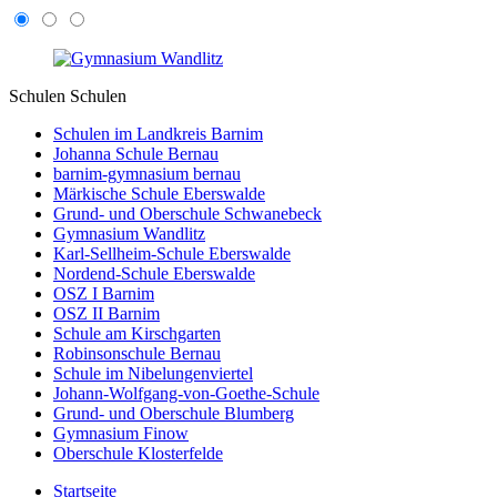
Schulen
Schulen
Schulen im Landkreis Barnim
Johanna Schule Bernau
barnim-gymnasium bernau
Märkische Schule Eberswalde
Grund- und Oberschule Schwanebeck
Gymnasium Wandlitz
Karl-Sellheim-Schule Eberswalde
Nordend-Schule Eberswalde
OSZ I Barnim
OSZ II Barnim
Schule am Kirschgarten
Robinsonschule Bernau
Schule im Nibelungenviertel
Johann-Wolfgang-von-Goethe-Schule
Grund- und Oberschule Blumberg
Gymnasium Finow
Oberschule Klosterfelde
Startseite