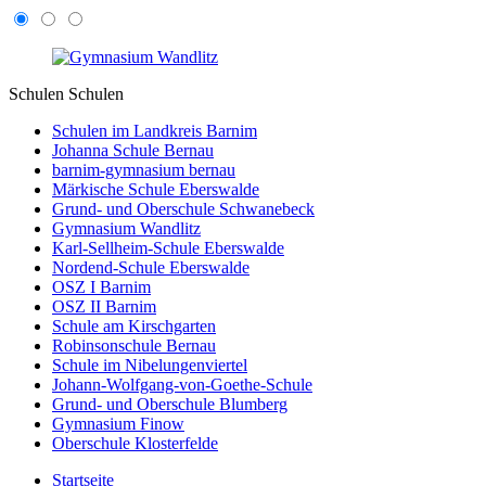
Schulen
Schulen
Schulen im Landkreis Barnim
Johanna Schule Bernau
barnim-gymnasium bernau
Märkische Schule Eberswalde
Grund- und Oberschule Schwanebeck
Gymnasium Wandlitz
Karl-Sellheim-Schule Eberswalde
Nordend-Schule Eberswalde
OSZ I Barnim
OSZ II Barnim
Schule am Kirschgarten
Robinsonschule Bernau
Schule im Nibelungenviertel
Johann-Wolfgang-von-Goethe-Schule
Grund- und Oberschule Blumberg
Gymnasium Finow
Oberschule Klosterfelde
Startseite