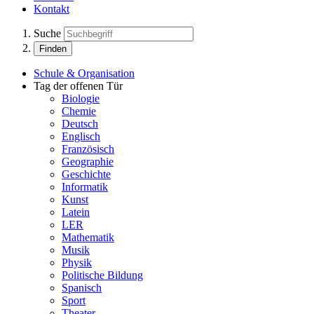
Kontakt
Suche
Finden
Schule & Organisation
Tag der offenen Tür
Biologie
Chemie
Deutsch
Englisch
Französisch
Geographie
Geschichte
Informatik
Kunst
Latein
LER
Mathematik
Musik
Physik
Politische Bildung
Spanisch
Sport
Theater