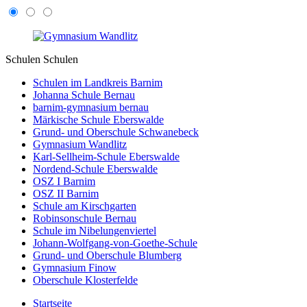
Schulen
Schulen
Schulen im Landkreis Barnim
Johanna Schule Bernau
barnim-gymnasium bernau
Märkische Schule Eberswalde
Grund- und Oberschule Schwanebeck
Gymnasium Wandlitz
Karl-Sellheim-Schule Eberswalde
Nordend-Schule Eberswalde
OSZ I Barnim
OSZ II Barnim
Schule am Kirschgarten
Robinsonschule Bernau
Schule im Nibelungenviertel
Johann-Wolfgang-von-Goethe-Schule
Grund- und Oberschule Blumberg
Gymnasium Finow
Oberschule Klosterfelde
Startseite