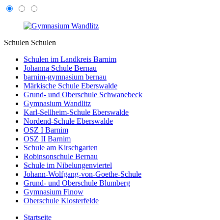
Schulen
Schulen
Schulen im Landkreis Barnim
Johanna Schule Bernau
barnim-gymnasium bernau
Märkische Schule Eberswalde
Grund- und Oberschule Schwanebeck
Gymnasium Wandlitz
Karl-Sellheim-Schule Eberswalde
Nordend-Schule Eberswalde
OSZ I Barnim
OSZ II Barnim
Schule am Kirschgarten
Robinsonschule Bernau
Schule im Nibelungenviertel
Johann-Wolfgang-von-Goethe-Schule
Grund- und Oberschule Blumberg
Gymnasium Finow
Oberschule Klosterfelde
Startseite