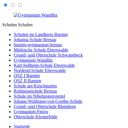
Schulen
Schulen
Schulen im Landkreis Barnim
Johanna Schule Bernau
barnim-gymnasium bernau
Märkische Schule Eberswalde
Grund- und Oberschule Schwanebeck
Gymnasium Wandlitz
Karl-Sellheim-Schule Eberswalde
Nordend-Schule Eberswalde
OSZ I Barnim
OSZ II Barnim
Schule am Kirschgarten
Robinsonschule Bernau
Schule im Nibelungenviertel
Johann-Wolfgang-von-Goethe-Schule
Grund- und Oberschule Blumberg
Gymnasium Finow
Oberschule Klosterfelde
Startseite